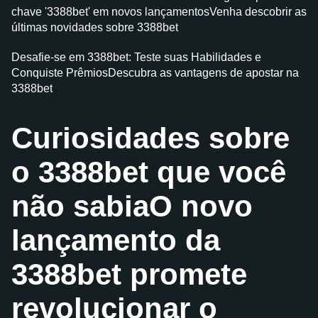
chave '3388bet' em novos lançamentosVenha descobrir as
últimas novidades sobre 3388bet
Desafie-se em 3388bet: Teste suas Habilidades e
Conquiste PrêmiosDescubra as vantagens de apostar na
3388bet
Curiosidades sobre
o 3388bet que você
não sabiaO novo
lançamento da
3388bet promete
revolucionar o