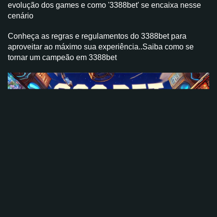
evolução dos games e como '3388bet' se encaixa nesse
cenário
Conheça as regras e regulamentos do 3388bet para
aproveitar ao máximo sua experiência..Saiba como se
tornar um campeão em 3388bet