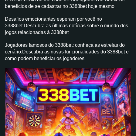
benefícios de se cadastrar no 3388bet hoje mesmo
Desafios emocionantes esperam por você no
3388bet.Descubra as últimas notícias sobre o mundo dos
jogos relacionadas à 3388bet
Jogadores famosos do 3388bet: conheça as estrelas do
cenário.Descubra as novas funcionalidades do 3388bet e
como podem beneficiar os jogadores