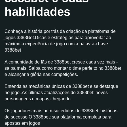
habilidades
Conheça a história por trás da criação da plataforma de
jogos 3388Bet.Dicas e estratégias para aproveitar ao
máximo a experiência de jogo com a palavra-chave
3388bet
A comunidade de fãs de 3388bet cresce cada vez mais -
saiba mais!.Saiba como montar o time perfeito no 3388bet
e alcançar a glória nas competições.
Entenda as mecânicas únicas de 3388bet e se destaque
no jogo..As últimas atualizações do 3388bet: novos
personagens e mapas chegando
Os jogadores mais bem-sucedidos do 3388bet: histórias
de sucesso.O 3388bet: sua plataforma completa para
apostas em jogos