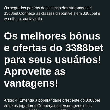
Os segredos por trás do sucesso dos streamers de
3388bet.Conheça as classes disponíveis em 3388bet e
escolha a sua favorita
Os melhores bônus
e ofertas do 3388bet
para seus usuários!
Aproveite as
vantagens!
Artigo 4: Entenda a popularidade crescente do 3388bet
entre os jogadores.Conheça os personagens mais