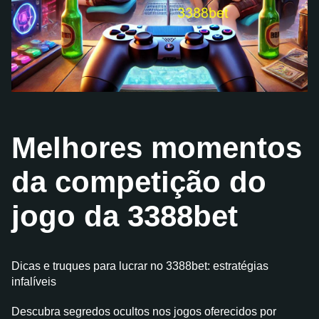
Melhores momentos
da competição do
jogo da 3388bet
Dicas e truques para lucrar no 3388bet: estratégias
infalíveis
Descubra segredos ocultos nos jogos oferecidos por