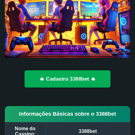
🔥 Cadastro 3388bet 🔥
Informações Básicas sobre o 3388bet
Nome do
3388bet
Cassino: