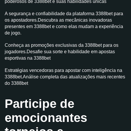
poderosos de 3388bet e suas habilidades únicas
A segurança e confiabilidade da plataforma 3388bet para
os apostadores.Descubra as mecânicas inovadoras
presentes em 3388bet e como elas mudam a experiência
de jogo.
Conheça as promoções exclusivas da 3388bet para os
jogadores.Desafie sua sorte e habilidade em apostas
esportivas na 3388bet
Estratégias vencedoras para apostar com inteligência na
3388bet.Análise completa das atualizações mais recentes
do 3388bet
Participe de
emocionantes